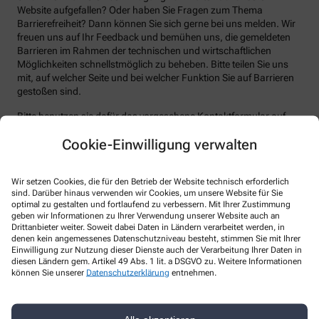
Website aufgefallen? Oder haben Sie Fragen zum Thema
Barrierefreiheit? Dann können Sie sich gerne bei uns melden. Wir
freuen uns auf Ihr Feedback und bemühen uns, die gemeldeten
Barrieren im Rahmen der technischen und wirtschaftlichen
Möglichkeiten schnellstmöglich zu beheben. Bitte teilen Sie uns
mit, auf welcher Seite und bei welcher Funktion Sie auf Barrieren
gestoßen sind.
Bitte benutzen sie dafür das vorgesehene Kontaktformular auf
unserer Website. Sie können uns auch über folgende Wege die
Cookie-Einwilligung verwalten
von Ihnen gefundenen Barrieren melden:
E-Mail: info@loewen-apotheke-haz.de
Wir setzen Cookies, die für den Betrieb der Website technisch erforderlich
Telefon: +49-27226565950
sind. Darüber hinaus verwenden wir Cookies, um unsere Website für Sie
optimal zu gestalten und fortlaufend zu verbessern. Mit Ihrer Zustimmung
Telefax: +49-27226565951
geben wir Informationen zu Ihrer Verwendung unserer Website auch an
Postanschrift: Finnentroper Str. 11-13 57439 Attendorn
Drittanbieter weiter. Soweit dabei Daten in Ländern verarbeitet werden, in
denen kein angemessenes Datenschutzniveau besteht, stimmen Sie mit Ihrer
Durchsetzungsverfahren und
Einwilligung zur Nutzung dieser Dienste auch der Verarbeitung Ihrer Daten in
diesen Ländern gem. Artikel 49 Abs. 1 lit. a DSGVO zu. Weitere Informationen
Marktüberwachungsbehörde
können Sie unserer
Datenschutzerklärung
entnehmen.
Sollten Sie auf Mitteilungen oder Anfragen zur Barrierefreiheit
keine zufriedenstellenden Antworten erhalten, können Sie sich an