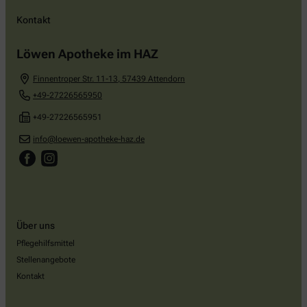
Kontakt
Löwen Apotheke im HAZ
Finnentroper Str. 11-13
,
57439
Attendorn
+49-27226565950
+49-27226565951
info@loewen-apotheke-haz.de
Über uns
Pflegehilfsmittel
Stellenangebote
Kontakt