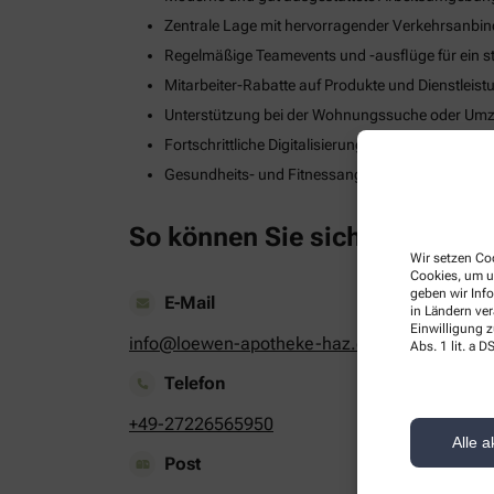
Zentrale Lage mit hervorragender Verkehrsanbi
Regelmäßige Teamevents und -ausflüge für ein s
Mitarbeiter-Rabatte auf Produkte und Dienstleis
Unterstützung bei der Wohnungssuche oder Umzug
Fortschrittliche Digitalisierungs- und Technologie
Gesundheits- und Fitnessangebote zur Stärkung
So können Sie sich bewerben
Wir setzen Coo
Cookies, um u
geben wir Inf
E-Mail
in Ländern ve
Einwilligung z
info@loewen-apotheke-haz.de
Abs. 1 lit. a
Telefon
+49-27226565950
Alle a
Post