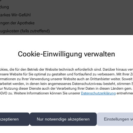
ndung
tarkes Wir-Gefühl
tungen der Apotheke
skosten (falls zutreffend)
strategie
 des körperlichen Wohlbefindens
Cookie-Einwilligung verwalten
kies, die für den Betrieb der Website technisch erforderlich sind. Darüber hinaus v
nsere Website für Sie optimal zu gestalten und fortlaufend zu verbessern. Mit Ihrer
ormationen zu Ihrer Verwendung unserer Website auch an Drittanbieter weiter. Soweit
rarbeitet werden, in denen kein angemessenes Datenschutzniveau besteht, stimmen Si
ur Nutzung dieser Dienste auch der Verarbeitung Ihrer Daten in diesen Ländern gem. 
 DSGVO zu. Weitere Informationen können Sie unserer
Datenschutzerklärung
entnehme
kzeptieren
Nur notwendige akzeptieren
Einstellungen v