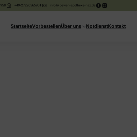
5950
+49-27226565951
info@loewen-apotheke-haz.de
Startseite
Vorbestellen
Über uns
Notdienst
Kontakt