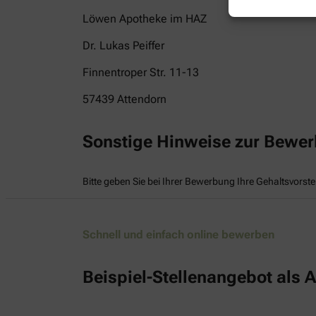
Löwen Apotheke im HAZ
Dr. Lukas Peiffer
Finnentroper Str. 11-13
57439
Attendorn
Sonstige Hinweise zur Bewe
Bitte geben Sie bei Ihrer Bewerbung Ihre Gehaltsvorste
Schnell und einfach online bewerben
Beispiel-Stellenangebot als A