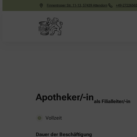
Finnentroper Str. 11-13
,
57439
Attendorn
+49-2722656
Apotheker/-in
als Filialleiter/-in
Vollzeit
Dauer der Beschäftigung