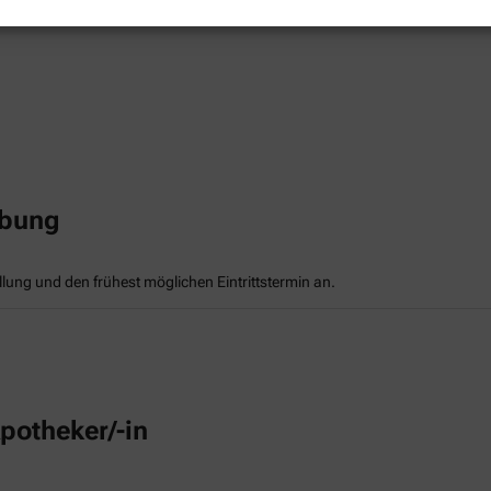
rbung
llung und den frühest möglichen Eintrittstermin an.
potheker/-in